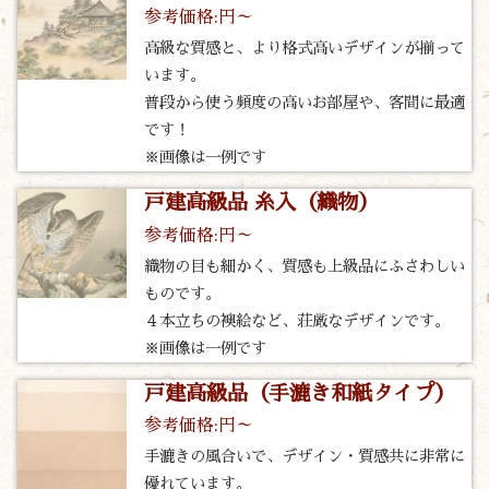
参考価格:円～
高級な質感と、より格式高いデザインが揃って
います。
普段から使う頻度の高いお部屋や、客間に最適
です！
※画像は一例です
戸建高級品 糸入（織物）
参考価格:円～
織物の目も細かく、質感も上級品にふさわしい
ものです。
４本立ちの襖絵など、荘厳なデザインです。
※画像は一例です
戸建高級品（手漉き和紙タイプ）
参考価格:円～
手漉きの風合いで、デザイン・質感共に非常に
優れています。