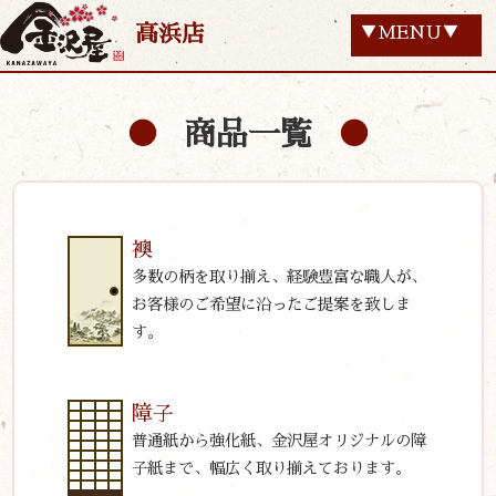
高浜店
▼MENU▼
商品一覧
襖
多数の柄を取り揃え、経験豊富な職人が、
お客様のご希望に沿ったご提案を致しま
す。
障子
普通紙から強化紙、金沢屋オリジナルの障
子紙まで、幅広く取り揃えております。